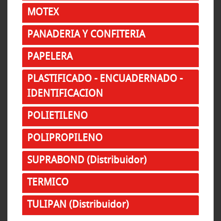
MOTEX
PANADERIA Y CONFITERIA
PAPELERA
PLASTIFICADO - ENCUADERNADO -
IDENTIFICACION
POLIETILENO
POLIPROPILENO
SUPRABOND (Distribuidor)
TERMICO
TULIPAN (Distribuidor)