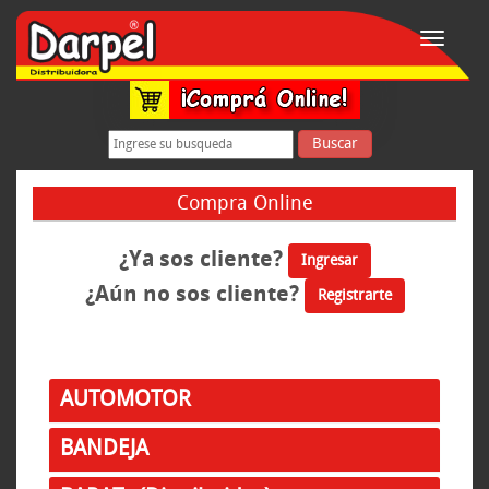
Toggle
navigati
Buscar
Compra Online
¿Ya sos cliente?
Ingresar
¿Aún no sos cliente?
Registrarte
AUTOMOTOR
BANDEJA