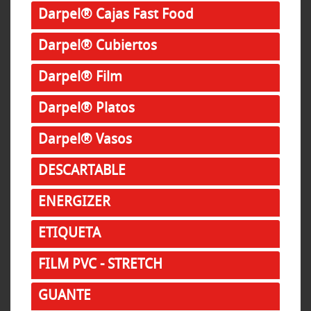
Darpel® Cajas Fast Food
Darpel® Cubiertos
Darpel® Film
Darpel® Platos
Darpel® Vasos
DESCARTABLE
ENERGIZER
ETIQUETA
FILM PVC - STRETCH
GUANTE