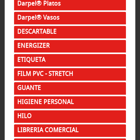
Darpel® Platos
Darpel® Vasos
DESCARTABLE
ENERGIZER
ETIQUETA
FILM PVC - STRETCH
GUANTE
HIGIENE PERSONAL
HILO
LIBRERIA COMERCIAL