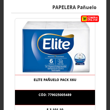
PAPELERA Pañuelo
ELITE PAÑUELO PACK X6U
CÓD: 779025005489
$ 3.101,10