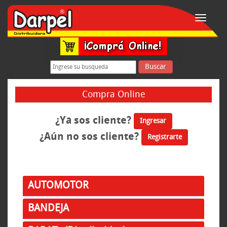
Toggle
navigati
Buscar
Compra Online
¿Ya sos cliente?
Ingresar
¿Aún no sos cliente?
Registrarte
AUTOMOTOR
BANDEJA