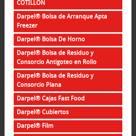
COTILLON
Darpel® Bolsa de Arranque Apta
Freezer
Darpel® Bolsa De Horno
Darpel® Bolsa de Residuo y
Consorcio Antigoteo en Rollo
Darpel® Bolsa de Residuo y
Consorcio Plana
Darpel® Cajas Fast Food
Darpel® Cubiertos
Darpel® Film