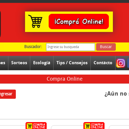
Buscador:
Buscar
nes
Sorteos
Ecología
Tips / Consejos
Contacto
Compra Online
¿Aún no 
ngresar