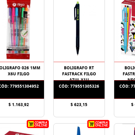
OLIGRAFO 026 1MM
BOLIGRAFO RT
BOLI
X6U FILGO
FASTRACK FILGO
FASTR
AZUL X1U
NE
CÓD: 779551304952
CÓD: 779551305326
CÓD: 7
$ 1.163,92
$ 623,15
$