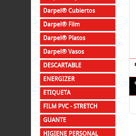
Darpel® Cubiertos
Darpel® Film
Darpel® Platos
Darpel® Vasos
DESCARTABLE
ENERGIZER
ETIQUETA
FILM PVC - STRETCH
GUANTE
HIGIENE PERSONAL