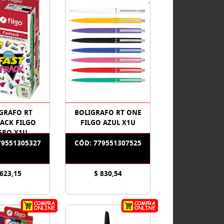
GRAFO RT
BOLIGRAFO RT ONE
ACK FILGO
FILGO AZUL X1U
GRO X1U
79551305327
CÓD: 779551307525
 623,15
$ 830,54