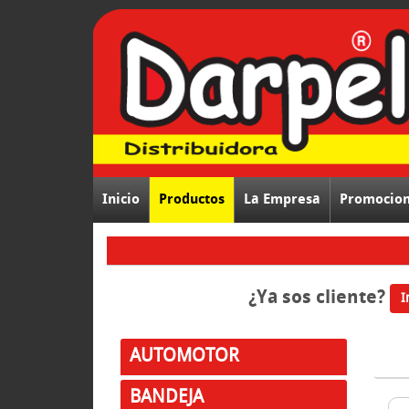
Inicio
Productos
La Empresa
Promocio
¿Ya sos cliente?
I
AUTOMOTOR
BANDEJA
LINE
Compra ONLINE