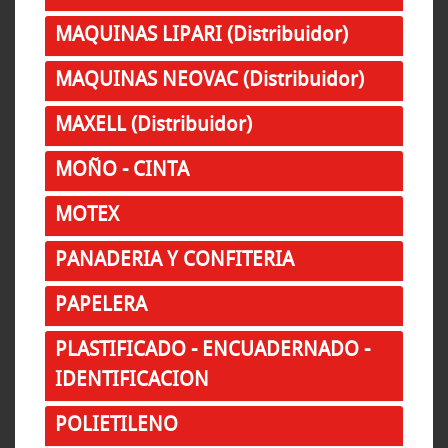
MAQUINAS LIPARI (Distribuidor)
MAQUINAS NEOVAC (Distribuidor)
MAXELL (Distribuidor)
MOÑO - CINTA
MOTEX
PANADERIA Y CONFITERIA
PAPELERA
PLASTIFICADO - ENCUADERNADO -
IDENTIFICACION
POLIETILENO