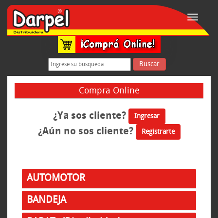
Toggle
navigati
Buscar
Compra Online
¿Ya sos cliente?
Ingresar
¿Aún no sos cliente?
Registrarte
AUTOMOTOR
BANDEJA