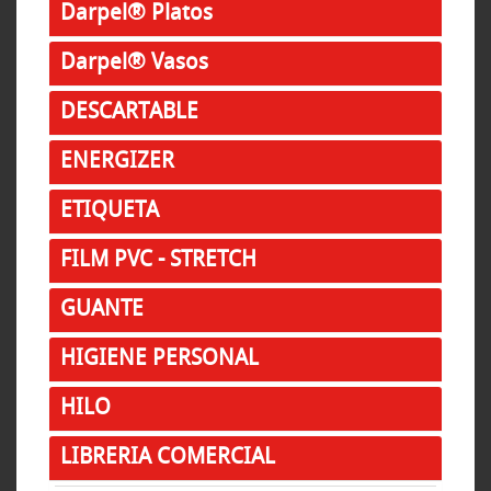
Darpel® Platos
Darpel® Vasos
DESCARTABLE
ENERGIZER
ETIQUETA
FILM PVC - STRETCH
GUANTE
HIGIENE PERSONAL
HILO
LIBRERIA COMERCIAL