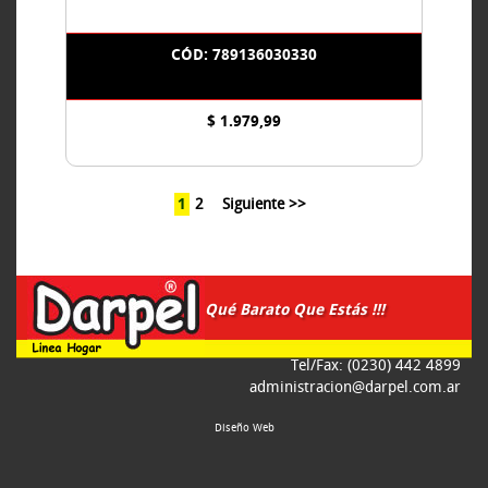
CÓD: 789136030330
$ 1.979,99
1
2
Siguiente >>
Qué Barato Que Estás !!!
Tel/Fax: (0230) 442 4899
administracion@darpel.com.ar
Diseño Web