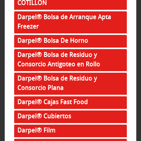
COTILLON
Darpel® Bolsa de Arranque Apta
Freezer
Darpel® Bolsa De Horno
Darpel® Bolsa de Residuo y
Consorcio Antigoteo en Rollo
Darpel® Bolsa de Residuo y
Consorcio Plana
Darpel® Cajas Fast Food
Darpel® Cubiertos
Darpel® Film