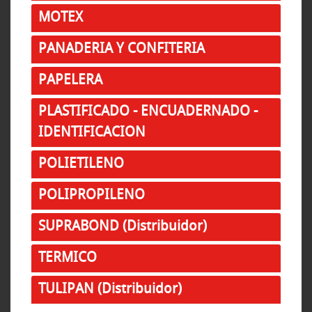
MOTEX
PANADERIA Y CONFITERIA
PAPELERA
PLASTIFICADO - ENCUADERNADO -
IDENTIFICACION
POLIETILENO
POLIPROPILENO
SUPRABOND (Distribuidor)
TERMICO
TULIPAN (Distribuidor)