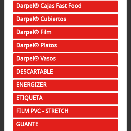
Darpel® Cajas Fast Food
Darpel® Cubiertos
Darpel® Film
Darpel® Platos
Darpel® Vasos
DESCARTABLE
ENERGIZER
ETIQUETA
FILM PVC - STRETCH
GUANTE