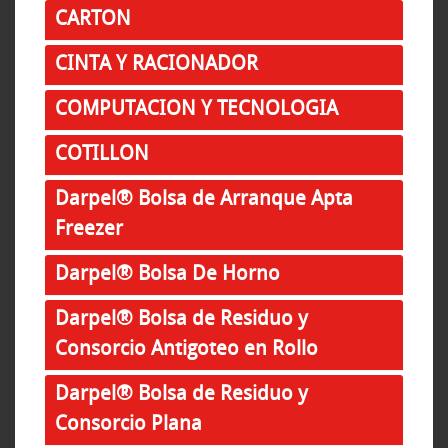
CARTON
CINTA Y RACIONADOR
COMPUTACION Y TECNOLOGIA
COTILLON
Darpel® Bolsa de Arranque Apta
Freezer
Darpel® Bolsa De Horno
Darpel® Bolsa de Residuo y
Consorcio Antigoteo en Rollo
Darpel® Bolsa de Residuo y
Consorcio Plana