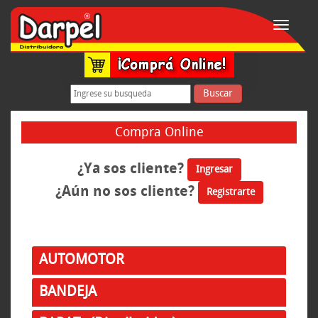
Toggle
navigati
Buscar
Compra Online
¿Ya sos cliente?
Ingresar
¿Aún no sos cliente?
Registrarte
AUTOMOTOR
BANDEJA