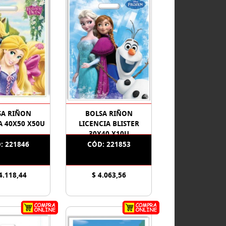
SA RIÑON
BOLSA RIÑON
A 40X50 X50U
LICENCIA BLISTER
30X40 X10U
: 221846
CÓD: 221853
4.118,44
$ 4.063,56