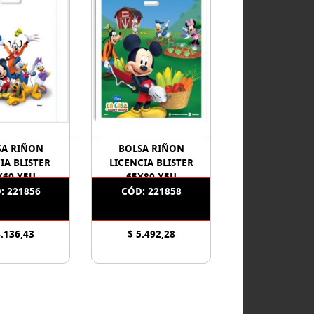
SA RIÑON
BOLSA RIÑON
IA BLISTER
LICENCIA BLISTER
X60 X5U
65X80 X5U
: 221856
CÓD: 221858
4.136,43
$ 5.492,28