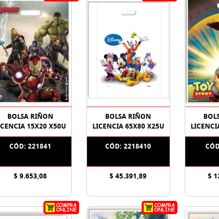
BOLSA RIÑON
BOLSA RIÑON
BOL
ICENCIA 15X20 X50U
LICENCIA 65X80 X25U
LICENCI
CÓD: 221841
CÓD: 2218410
CÓD
$ 9.653,08
$ 45.391,89
$ 1