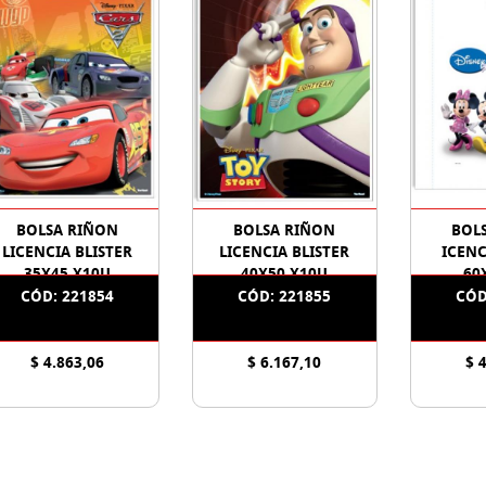
BOLSA RIÑON
BOLSA RIÑON
BOL
LICENCIA BLISTER
LICENCIA BLISTER
ICENC
35X45 X10U
40X50 X10U
60
CÓD: 221854
CÓD: 221855
CÓD
$ 4.863,06
$ 6.167,10
$ 