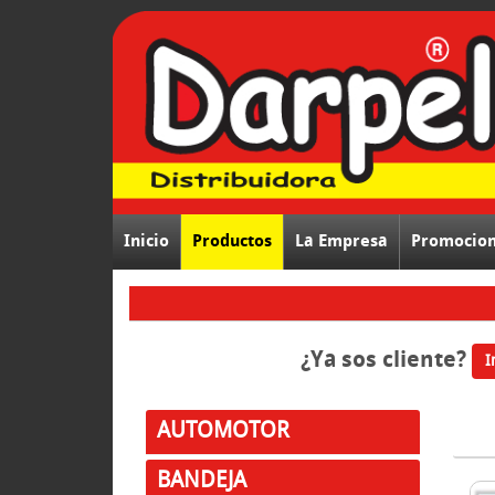
Inicio
Productos
La Empresa
Promocio
¿Ya sos cliente?
I
AUTOMOTOR
BANDEJA
LINE
Compra ONLINE