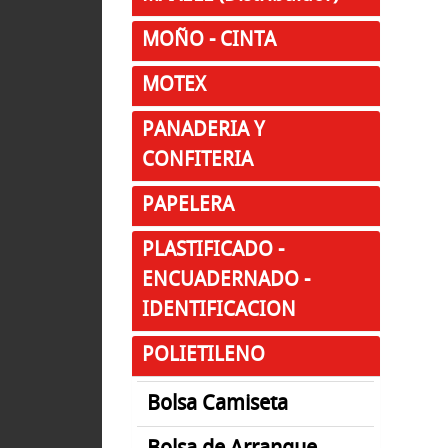
MOÑO - CINTA
MOTEX
PANADERIA Y
CONFITERIA
PAPELERA
PLASTIFICADO -
ENCUADERNADO -
IDENTIFICACION
POLIETILENO
Bolsa Camiseta