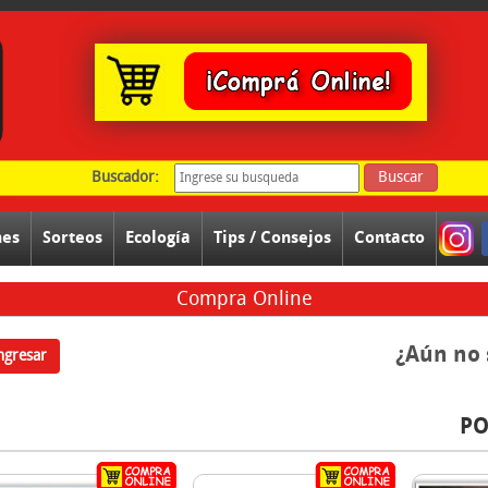
Buscador:
Buscar
nes
Sorteos
Ecología
Tips / Consejos
Contacto
Compra Online
¿Aún no 
ngresar
PO