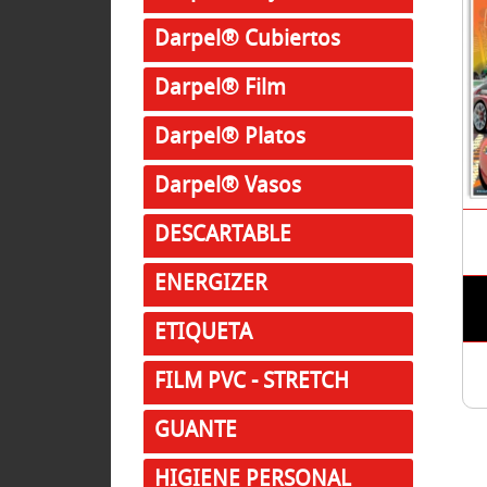
Darpel® Cubiertos
Darpel® Film
Darpel® Platos
Darpel® Vasos
DESCARTABLE
ENERGIZER
ETIQUETA
FILM PVC - STRETCH
GUANTE
HIGIENE PERSONAL