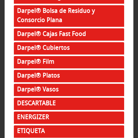
Darpel® Bolsa de Residuo y
Consorcio Plana
Darpel® Cajas Fast Food
Darpel® Cubiertos
Darpel® Film
Darpel® Platos
Darpel® Vasos
DESCARTABLE
ENERGIZER
ETIQUETA