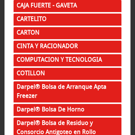
CAJA FUERTE - GAVETA
CARTELITO
CARTON
CINTA Y RACIONADOR
COMPUTACION Y TECNOLOGIA
COTILLON
Darpel® Bolsa de Arranque Apta
Freezer
Darpel® Bolsa De Horno
Darpel® Bolsa de Residuo y
Consorcio Antigoteo en Rollo