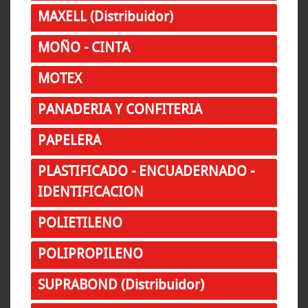
MAXELL (Distribuidor)
MOÑO - CINTA
MOTEX
PANADERIA Y CONFITERIA
PAPELERA
PLASTIFICADO - ENCUADERNADO -
IDENTIFICACION
POLIETILENO
POLIPROPILENO
SUPRABOND (Distribuidor)