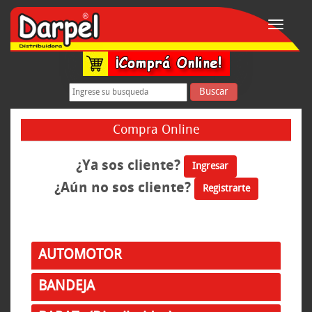
Toggle
navigati
Buscar
Compra Online
¿Ya sos cliente?
Ingresar
¿Aún no sos cliente?
Registrarte
AUTOMOTOR
BANDEJA