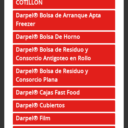
COTILLON
Darpel® Bolsa de Arranque Apta
Freezer
Darpel® Bolsa De Horno
Darpel® Bolsa de Residuo y
Consorcio Antigoteo en Rollo
Darpel® Bolsa de Residuo y
Consorcio Plana
Darpel® Cajas Fast Food
Darpel® Cubiertos
Darpel® Film