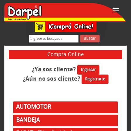
Toggle
navigati
Buscar
Compra Online
¿Ya sos cliente?
Ingresar
¿Aún no sos cliente?
Registrarte
AUTOMOTOR
BANDEJA