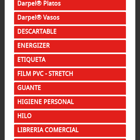
Darpel® Platos
Darpel® Vasos
DESCARTABLE
ENERGIZER
ETIQUETA
FILM PVC - STRETCH
GUANTE
HIGIENE PERSONAL
HILO
LIBRERIA COMERCIAL